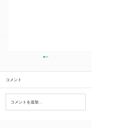
コメント
コメントを追加…
事業所がキレイになりま
レクでバイキン
した✨
ました！