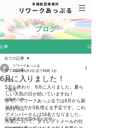
多機能型事業所
​リワークあっぷる
ブログ
記事
全ての記事
リワークあっぷる
全ての記事
2020年6月3日
読了時間: 1分
6月に入りました！
活動
5月も終わり、6月に入りました。夏ら
ご報告
しい天気の日が続いていますね！
就職者の声
さて、リワークあっぷるでは6月から新
規利用の方が3名増える予定です。これ
プログラム
でメンバーさんは16名となりました。
高等養護学校関係者の皆様へ
作業について、ダイレクトメールの仕