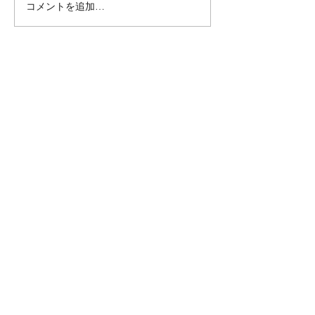
コメントを追加…
6月のプログラム表です☔
B型レクでお花
した🌸
社会福祉法人みなみ会
〒062-0922
札幌市豊平区中の島2条1丁目2-26ハウス
オブリザ中の島Ⅱ
TEL
011-823-3039
MAIL
rework-apple.373@s-minami.com
営業日：平日 月曜～金曜 9時～17時30分
休業日：土曜・日曜・祝日・年末年始