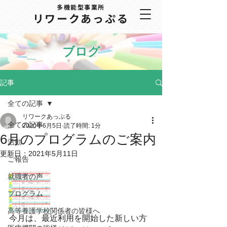
多機能型事業所
​リワークあっぷる
ブログ
記事
全ての記事
リワークあっぷる
全ての記事
2020年6月5日
読了時間: 1分
6月のプログラムのご案内
活動
更新日：
2021年5月11日
ご報告
就職者の声
プログラム
高等養護学校関係者の皆様へ
今月は、最近利用を開始した新しい方