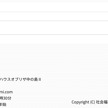
6月のプログラム表です☔
B型
た🌸
6ハウスオブリザ中の島Ⅱ
ami.com
時30分
Copyright (C) 社会
年始