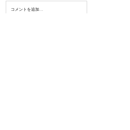
コメントを追加…
6月のプログラム表です☔
B型レクでお花
した🌸
社会福祉法人みなみ会
〒062-0922
札幌市豊平区中の島2条1丁目2-26ハウス
オブリザ中の島Ⅱ
TEL
011-823-3039
MAIL
rework-apple.373@s-minami.com
営業日：平日 月曜～金曜 9時～17時30分
休業日：土曜・日曜・祝日・年末年始