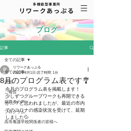
多機能型事業所
​リワークあっぷる
ブログ
記事
全ての記事
リワークあっぷる
全ての記事
2022年8月1日
読了時間: 1分
8月のプログラム表です🎐
活動
今月のプログラム表を掲載します！
ご報告
少しずつグループワークも再開できる
就職者の声
か…？と思われましたが、最近の市内
でのコロナの感染状況を受けて、延期
プログラム
しました💦
高等養護学校関係者の皆様へ