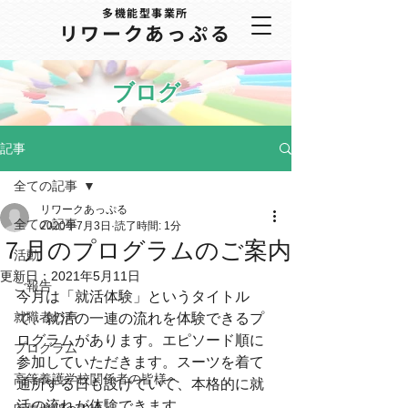
多機能型事業所
​リワークあっぷる
ブログ
記事
全ての記事
リワークあっぷる
全ての記事
2020年7月3日
読了時間: 1分
７月のプログラムのご案内
活動
更新日：
2021年5月11日
ご報告
今月は「就活体験」というタイトル
就職者の声
で、就活の一連の流れを体験できるプ
ログラムがあります。エピソード順に
プログラム
参加していただきます。スーツを着て
高等養護学校関係者の皆様へ
通所する日も設けていて、本格的に就
活の流れが体験できます。