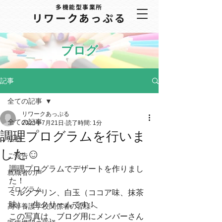
多機能型事業所
​リワークあっぷる
ブログ
記事
全ての記事
リワークあっぷる
全ての記事
2023年7月21日
読了時間: 1分
調理プログラムを行いま
活動
した☺
ご報告
調理プログラムでデザートを作りまし
就職者の声
た！
プログラム
ミルクプリン、白玉（ココア味、抹茶
味）、生クリームです！
高等養護学校関係者の皆様へ
この写真は、ブログ用にメンバーさん