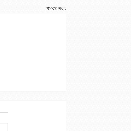
すべて表示
所見学会延期のお知らせ
やお電話にてご案内をしてお
した、5/23（土）の事業所
会ですが、 施設内にて漏水