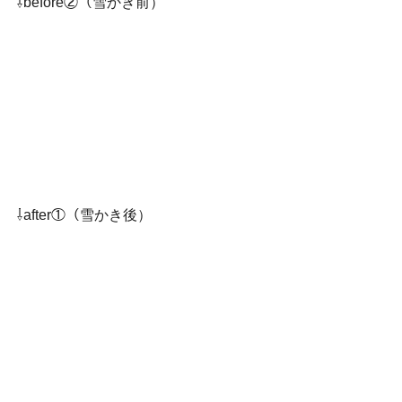
⇩before②（雪かき前）
⇩after①（雪かき後）