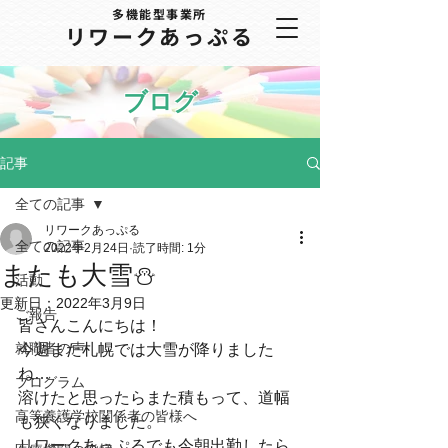
多機能型事業所
​リワークあっぷる
ブログ
記事
全ての記事
リワークあっぷる
全ての記事
2022年2月24日
読了時間: 1分
またも大雪⛄
活動
更新日：
2022年3月9日
ご報告
皆さんこんにちは！
就職者の声
今週また札幌では大雪が降りました
ね…
プログラム
溶けたと思ったらまた積もって、道幅
高等養護学校関係者の皆様へ
も狭くなりました。
リワークあっぷるでも今朝出勤したら