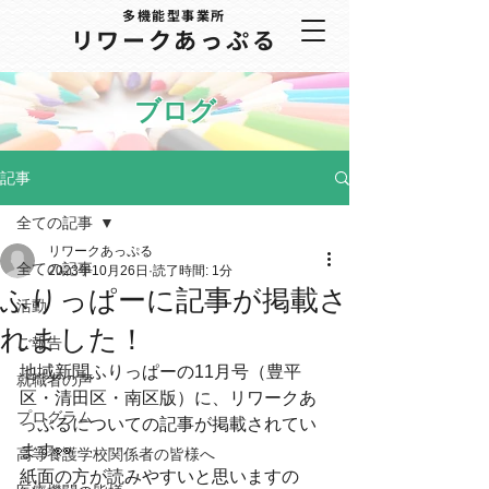
多機能型事業所
​リワークあっぷる
ブログ
記事
全ての記事
リワークあっぷる
全ての記事
2023年10月26日
読了時間: 1分
ふりっぱーに記事が掲載さ
活動
れました！
ご報告
地域新聞ふりっぱーの11月号（豊平
就職者の声
区・清田区・南区版）に、リワークあ
プログラム
っぷるについての記事が掲載されてい
ます👀
高等養護学校関係者の皆様へ
紙面の方が読みやすいと思いますの