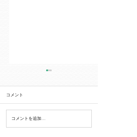
事業所見学会延期のお知
4月よりリワー
らせ
の管理者が変更
す。
書面やお電話にてご案内をし
この度リワークあ
コメント
ておりました、5/23（土）の
理者変更がござい
事業所見学会ですが、 施設内
お知らせいたします
にて漏水被害が発生した影響
年4月1日より 管
コメントを追加…
で、開催を延期させていただ
任 今野 雅
くこととなりました。 ご参加
任 越野 雅貴 