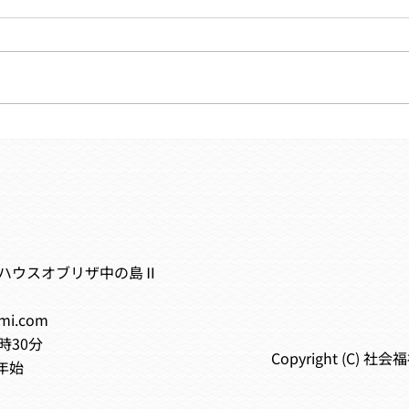
事業所がキレイになりました
レク
✨
た！
6ハウスオブリザ中の島Ⅱ
ami.com
時30分
Copyright (C) 社会
年始