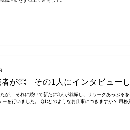
職活動をする上で苦労して...
分
職者が👏 その1人にインタビュー
したが、 それに続いて新たに3人が就職し、リワークあっぷる
ューを行いました。 Q1:どのようなお仕事につきますか？ 用