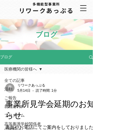
多機能型事業所
​リワークあっぷる
ブログ
ブログ
医療機関の皆様へ
全ての記事
リワークあっぷる
活動
5月14日
読了時間: 1分
ご報告
事業所見学会延期のお知
就職者の声
らせ
プログラム
高等養護学校関係者
書面やお電話にてご案内をしておりました、
の皆様へ