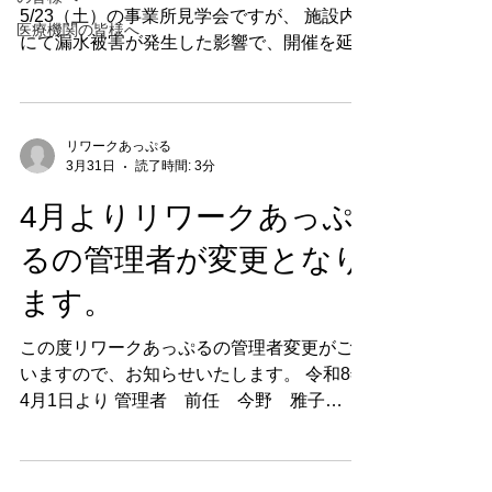
5/23（土）の事業所見学会ですが、 施設内
医療機関の皆様へ
にて漏水被害が発生した影響で、開催を延期
させていただくこととなりました。 ご参加
予定、またはご検討頂いていた皆様にはご迷
惑をおかけし大変申し訳ございません。 次
回開催日程は未定ですが、決定次第お知らせ
リワークあっぷる
3月31日
読了時間: 3分
いたしますのでよろしくお願い致します。
4月よりリワークあっぷ
るの管理者が変更となり
ます。
この度リワークあっぷるの管理者変更がござ
いますので、お知らせいたします。 令和8年
4月1日より 管理者 前任 今野 雅子
後任 越野 雅貴 【前任の今野よ
り お礼とご挨拶】 令和２年春から、就
労移行・就労継続 B 型・就労定着支援「リ