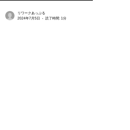
リワークあっぷる
2024年7月5日
読了時間: 1分
事業所見学会のお知らせ
📣
令和６年８月３日㈯ １０時～１３時 リワ
ークあっぷるの事業所見学会を行います！
「リワークあっぷるって何をするところ？」
「どんなサービスを受けられるの？」 「そ
もそも就労支援のサービスはどんなことがで
きる？」 「事業所を探しているけど、どこ
にするか迷っている」...