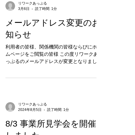
ワークあっぷる」 共同生活援助「郁雨寮」
リワークあっぷる
3月6日
読了時間: 1分
自立生活援助「ノトス」の管理者をさせてい
ただいておりま したが、令和８年４月から
メールアドレス変更のお
新管理者にバトンタッチすることになりまし
知らせ
た。 今まで、数多くの方々と関わらせてい
ただき本当にありがとうございました。 作
利用者の皆様、関係機関の皆様ならびにホー
業所時代も含め、約２０数年、地域や関係機
ムページをご閲覧の皆様 この度リワークあ
関の皆様にも本当にお世話になり、 色々教
っぷるのメールアドレスが変更となりました
わりながら歩んでくることが出来ました。
のでお知らせいたします。 旧アドレス：
これからも 社会福祉法人みなみ会の中で微
rework-apple.373@bz03.plala.or.jp
力ながらお手伝いをさせていただきますの
⇩ 新アドレス：
で、皆様どうぞ、宜しくお願いいたします。
rework-apple.373@s-minami.com お手数で
これからは、さらに皆様にとってより良い支
すが、旧アドレスをご利用の皆様は、次回よ
援が出来ることを祈りながら、お礼と ご挨
り新アドレスへのご連絡をお願い致します。
リワークあっぷる
拶とさせていただきます。 社会福祉法人み
2024年8月5日
読了時間: 1分
なみ会 今野雅子 【後任の越野よりご挨拶】
令和8年度からリワークあっぷるの管理者
8/3 事業所見学会を開催
をお任せいただくことになりま